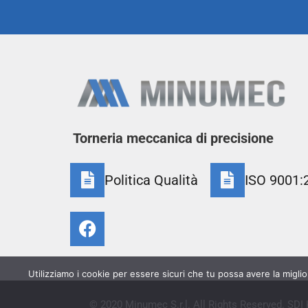
Torneria meccanica
di precisione
Politica Qualità
ISO 9001:
Utilizziamo i cookie per essere sicuri che tu possa avere la miglio
© 2020 Minumec S.r.l. All Rights Reserved. SDI