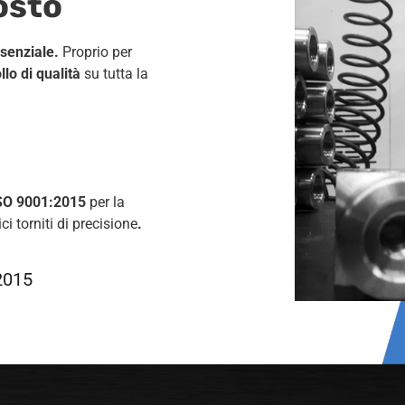
osto
ssenziale.
Proprio per
llo di qualità
su tutta la
 ISO 9001:2015
per la
i torniti di precisione
.
:2015