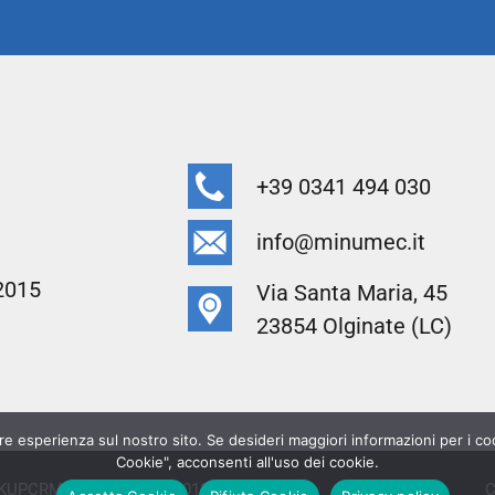
+39 0341 494 030
info@minumec.it
2015
Via Santa Maria, 45
23854 Olginate (LC)
re esperienza sul nostro sito. Se desideri maggiori informazioni per i cook
Cookie", acconsenti all'uso dei cookie.
 KUPCRMI - P.I. IT03904120130.
Privacy Policy
C