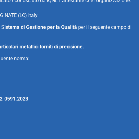
ficato riconosciuto da IQNET attestante che l’organizzazione:
INATE (LC) Italy
 S
istema di Gestione per la Qualità
per il seguente campo di
icolari metallici torniti di precisione.
eguente norma:
82-0591.2023